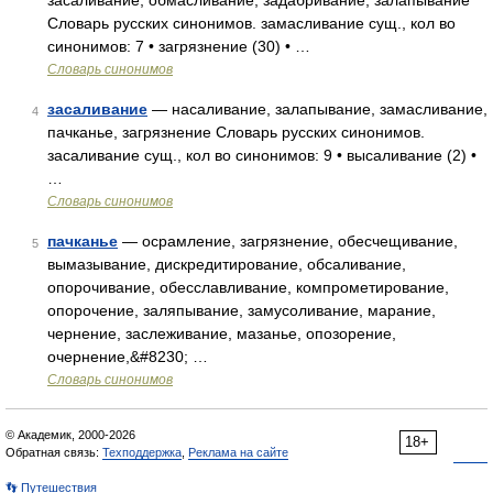
засаливание, обмасливание, задабривание, залапывание
Словарь русских синонимов. замасливание сущ., кол во
синонимов: 7 • загрязнение (30) • …
Словарь синонимов
засаливание
— насаливание, залапывание, замасливание,
4
пачканье, загрязнение Словарь русских синонимов.
засаливание сущ., кол во синонимов: 9 • высаливание (2) •
…
Словарь синонимов
пачканье
— осрамление, загрязнение, обесчещивание,
5
вымазывание, дискредитирование, обсаливание,
опорочивание, обесславливание, компрометирование,
опорочение, заляпывание, замусоливание, марание,
чернение, заслеживание, мазанье, опозорение,
очернение,&#8230; …
Словарь синонимов
© Академик, 2000-2026
18+
Обратная связь:
Техподдержка
,
Реклама на сайте
👣 Путешествия