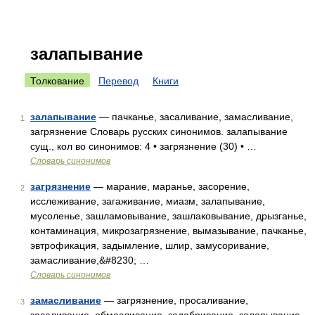
залапывание
Толкование
Перевод
Книги
залапывание
— пачканье, засаливание, замасливание,
1
загрязнение Словарь русских синонимов. залапывание
сущ., кол во синонимов: 4 • загрязнение (30) • …
Словарь синонимов
загрязнение
— марание, маранье, засорение,
2
исслеживание, загаживание, миазм, залапывание,
мусоленье, зашламовывание, зашлаковывание, дрызганье,
контаминация, микрозагрязнение, вымазывание, пачканье,
эвтрофикация, задымление, шлир, замусоривание,
замасливание,&#8230; …
Словарь синонимов
замасливание
— загрязнение, просаливание,
3